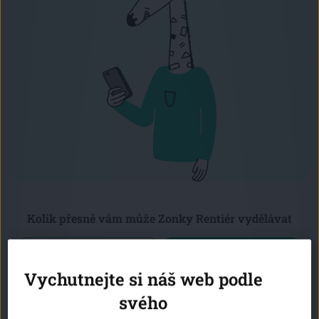
Kolik přesně vám může Zonky Rentiér vydělávat
Reinvestice
Renta
Vychutnejte si náš web podle
Každý měsíc vám vyplatíme výnosy. Váš vklad
svého
zůstává investovaný.