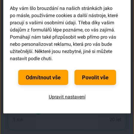
Aby vám šlo brouzdání na našich stránkách jako
Váš první vklad
po másle, používáme cookies a další nástroje, které
Aktuální hodnota:
250000
pracují s vašimi osobními údaji. Třeba díky vašim
Kč
údajům z formulářů lépe poznáme, co vás zajímá.
Pomáhají nám také přizpůsobit web přímo pro vás
nebo personalizovat reklamu, která pro vás bude
užitečnější. Některé jsou nezbytné, jiné si můžete
10 000 Kč
10 000 000 Kč
nastavit podle chuti.
Doba investování
Odmítnout vše
Povolit vše
Aktuální hodnota:
5
let
Upravit nastavení
1 rok
20 let