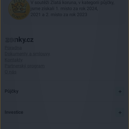
V soutěži Zlatá koruna, v kategorii půjčky,
jsme získali 1. místo za rok 2024,
2021 a 2. místo za rok 2023
Poradna
Dokumenty a smlouvy
Kontakty
Partnerský program
O nás
Půjčky
Spočítat si půjčku
Pojištění
Investice
Ceník
Začít investovat