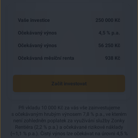
Vaše investice
250 000
Kč
Očekávaný výnos
4,5
% p.a.
Očekávaný výnos
56 250
Kč
Očekávaná měsíční renta
938
Kč
Začít investovat
Při vkladu 10 000 Kč za vás vše zainvestujeme
s očekávaným hrubým výnosem 7,8 % p.a., ve kterém
není zohledněn poplatek za využívání služby Zonky
Rentiéra (2,2 % p.a.) a očekávané rizikové náklady
(~1,1 % p.a.). Čistý výnos lze očekávat na úrovni 4,5 %