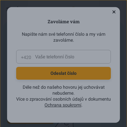
Přihlásit se
Zavoláme vám
Zonky Rentiér
Napište nám své telefonní číslo a my vám
zavoláme.
Investujte tam, kde peníze stabilně vydělávají.
Nakupte
na pár kliknutí
stovky převážně
nízkorizikových půjček
a vydělávejte stejně, jako to dělají banky.
S Rentiérem máte jistotu, že půjčujete běžným lidem,
Odeslat číslo
jako jste vy, na jejich potřeby a sny.
Bez starostí. | Do
10 minut
. | Od
10 000 Kč.
Déle než do našeho hovoru jej uchovávat
nebudeme.
4,5 % p.a.
Více o zpracování osobních údajů v dokumentu
O čekávaný výnos
Ochrana soukromí
.
Stát se rentiérem