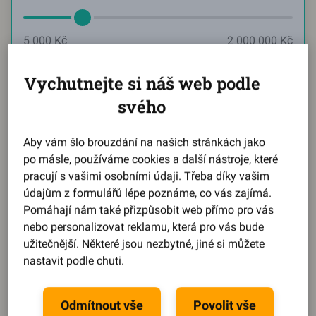
5 000 Kč
2 000 000 Kč
Měsíčně chci splácet
Vychutnejte si náš web podle
Aktuální hodnota:
2584
svého
Kč
Aby vám šlo brouzdání na našich stránkách jako
po másle, používáme cookies a další nástroje, které
2 584 Kč
21 737 Kč
pracují s vašimi osobními údaji. Třeba díky vašim
údajům z formulářů lépe poznáme, co vás zajímá.
Reprezentativní příklad
Pomáhají nám také přizpůsobit web přímo pro vás
nebo personalizovat reklamu, která pro vás bude
Během pár kroků se dozvíte,
jaký můžete získat úrok
.
užitečnější. Některé jsou nezbytné, jiné si můžete
Splátku, dobu splácení i výši půjčky
si pak upravíte
nastavit podle chuti.
na míru podle svého.
Spočítat půjčku
Odmítnout vše
Povolit vše