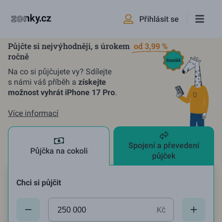
Přihlásit se
Půjčte si nejvýhodněji, s úrokem
od 3,99 %
ročně
Na co si půjčujete vy? Sdílejte
s námi váš příběh a
získejte
možnost vyhrát iPhone 17 Pro
.
Více informací
Spojení a převedení
Půjčka na cokoli
půjček
Chci si půjčit
Aktuální hodnota:
250000
Kč