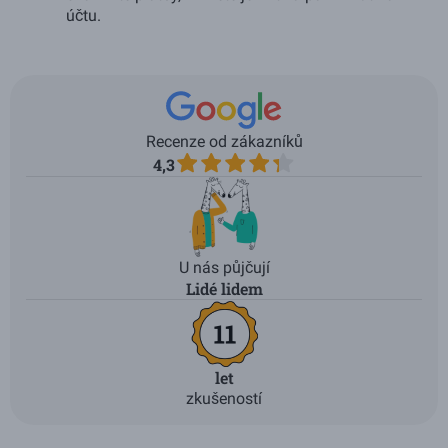
účtu.
Recenze od zákazníků
4,3
U nás půjčují
Lidé lidem
let
zkušeností