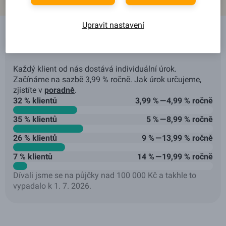
Upravit nastavení
Jaké úroky u nás klienti dostávají?
Každý klient od nás dostává individuální úrok.
Začínáme na sazbě 3,99 % ročně. Jak úrok určujeme,
zjistíte v
poradně
.
32 % klientů
3,99 % — 4,99 % ročně
35 % klientů
5 % — 8,99 % ročně
26 % klientů
9 % — 13,99 % ročně
7 % klientů
14 % — 19,99 % ročně
Dívali jsme se na půjčky nad 100 000 Kč a takhle to
vypadalo k 1. 7. 2026.