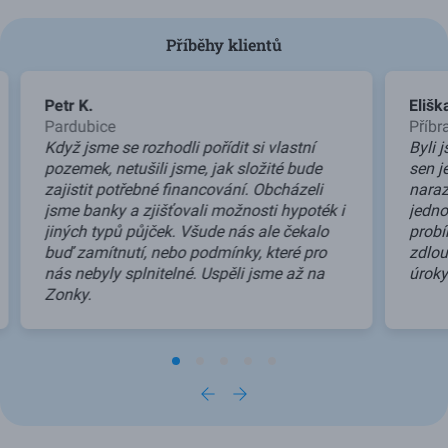
Příběhy klientů
Použijte šipky vlevo a vpravo pro navigaci, Home a End pro př
Petr K.
Elišk
Pardubice
Příb
Když jsme se rozhodli pořídit si vlastní
Byli 
pozemek, netušili jsme, jak složité bude
sen j
zajistit potřebné financování. Obcházeli
naraz
jsme banky a zjišťovali možnosti hypoték i
jedno
jiných typů půjček. Všude nás ale čekalo
probí
buď zamítnutí, nebo podmínky, které pro
zdlou
nás nebyly splnitelné. Uspěli jsme až na
úroky
Zonky.