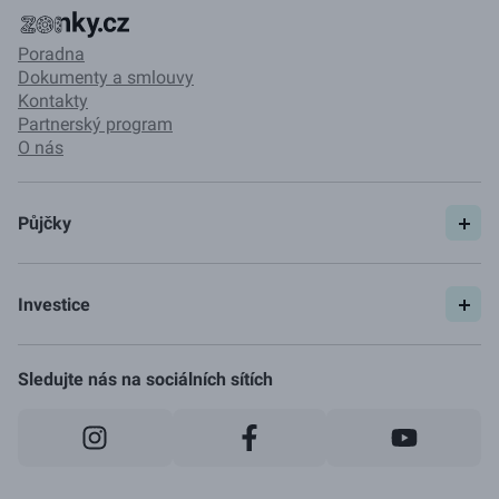
Poradna
Dokumenty a smlouvy
Kontakty
Partnerský program
O nás
Půjčky
Spočítat si půjčku
Pojištění
Investice
Ceník
Začít investovat
Jak to funguje
Sledujte nás na sociálních sítích