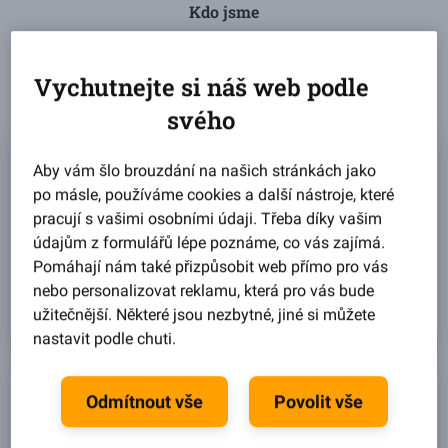
Kdo jsme
Zonky je moderní půjčková služba s heslem „lidé lidem“.
Propojujeme totiž ty, kdo si chtějí půjčit, s těmi, co chtějí
Vychutnejte si náš web podle
investovat. Bez zbytečných nákladů bank a zcela online.
svého
Půjčky na cokoli
Aby vám šlo brouzdání na našich stránkách jako
Poskytujeme hlavně
neúčelové půjčky
, to znamená
po másle, používáme cookies a další nástroje, které
na cokoli a bez udání důvodu. Nejčastěji vám
půjčujeme na rekonstrukce, auta nebo rozjezdy
pracují s vašimi osobními údaji. Třeba díky vašim
podnikání. A také si k nám můžete
převést půjčku
údajům z formulářů lépe poznáme, co vás zajímá.
z jiné banky.
Pomáhají nám také přizpůsobit web přímo pro vás
nebo personalizovat reklamu, která pro vás bude
Spočítat půjčku
užitečnější. Některé jsou nezbytné, jiné si můžete
nastavit podle chuti.
Spolehlivé investice
Odmítnout vše
Povolit vše
Investovat s námi můžete v rámci služby Zonky
Rentiér. Nabízí vám stabilní výnos 3 až 5 % a vše