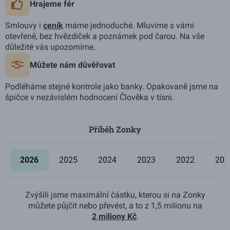
Hrajeme fér
Smlouvy i
ceník
máme jednoduché. Mluvíme s vámi
otevřeně, bez hvězdiček a poznámek pod čarou. Na vše
důležité vás upozorníme.
Můžete nám důvěřovat
Podléháme stejné kontrole jako banky. Opakovaně jsme na
špičce v nezávislém hodnocení Člověka v tísni.
Příběh Zonky
2026
2025
2024
2023
2022
202
Použijte šipky vlevo a vpravo pro navigaci, Home a End pro p
Zvýšili jsme maximální částku, kterou si na Zonky
můžete půjčit nebo převést, a to z 1,5 milionu na
2 miliony Kč
.