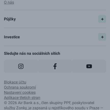
O nás
Půjčky
Spočítat si půjčku
Pojištění
Investice
Ceník
Začít investovat
Jak to funguje
Sledujte nás na sociálních sítích
Blokace účtu
Ochrana soukromí
Nastavení cookies
Aplikace třetích stran
©
2026
Air Bank a.s., člen skupiny PPF, poskytovatel
služby Zonky, je zapsaná u rejstříkového soudu v Praze —