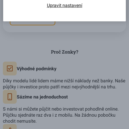
zařídíte jednoduše na našem webu nebo v mobilní
Upravit nastavení
aplikaci Air Bank.
Začít investovat
Proč Zonky?
Výhodné podmínky
Díky modelu lidé lidem máme nižší náklady než banky. Naše
půjčky i investice proto patří mezi nejvýhodnější na trhu.
Sázíme na jednoduchost
S námi si můžete půjčit nebo investovat pohodlně online.
Půjčku sjednáte raz dva i z mobilu. Na žádnou pobočku
chodit nemusíte.