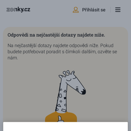
Přihlásit se
Odpovědi na nejčastější dotazy najdete níže.
Na nejčastější dotazy najdete odpovědi níže. Pokud
budete potřebovat poradit s čímkoli dalším, ozvěte se
nám.