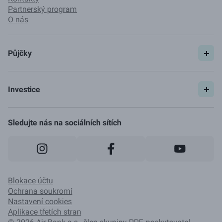
Partnerský program
O nás
Půjčky
Spočítat si půjčku
Pojištění
Investice
Ceník
Začít investovat
Jak to funguje
Sledujte nás na sociálních sítích
Blokace účtu
Ochrana soukromí
Nastavení cookies
Aplikace třetích stran