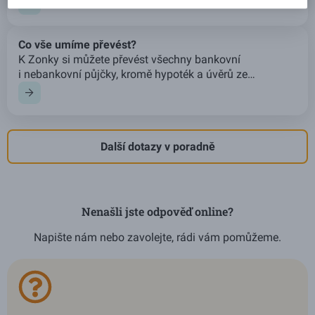
půjčkou výhodnější. U nás mu říkáme
jednoduše převedení půjčky. Na Zonky umíme obojí
s úrokem od 3,99 % ročně.
Co vše umíme převést?
K Zonky si můžete převést všechny bankovní
i nebankovní půjčky, kromě hypoték a úvěrů ze
stavebního spoření.
Další dotazy v poradně
Nenašli jste odpověď online?
Napište nám nebo zavolejte, rádi vám pomůžeme.