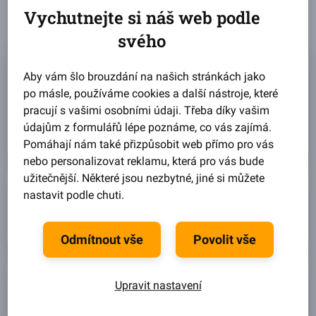
Vychutnejte si náš web podle
svého
Jaký úrok dostanu?
Aby vám šlo brouzdání na našich stránkách jako
Roční úroková sazba se u Zonky pohybuje od 3,99 % do
19,99 %
po másle, používáme cookies a další nástroje, které
Úrok počítáme každému klientovi zvlášť. Do výpočtu
pracují s vašimi osobními údaji. Třeba díky vašim
vstupuje celá řada faktorů. Samozřejmě zohledňujeme
údajům z formulářů lépe poznáme, co vás zajímá.
informace, které uvádíte v žádosti o půjčku. Ale zároveň
Pomáhají nám také přizpůsobit web přímo pro vás
se díváme i do veřejných seznamů a rejstříků, jako je
nebo personalizovat reklamu, která pro vás bude
například insolvenční rejstřík, Bankovní a Nebankovní
užitečnější. Některé jsou nezbytné, jiné si můžete
registr klientských informací a podobně.
Jak vypadá váš ceník poplatků?
nastavit podle chuti.
Ten je u nás velmi krátký. Máme totiž jen jeden jediný
poplatek za poskytnutí půjčky. Všechno ostatní je
zdarma.
Odmítnout vše
Povolit vše
Co je konsolidace a refinancování?
Upravit nastavení
Zjednodušeně můžeme říci, že konsolidace je sloučení
více půjček (včetně kreditních karet a kontokorentů) do
jedné. Refinancování je nahrazení stávající půjčky