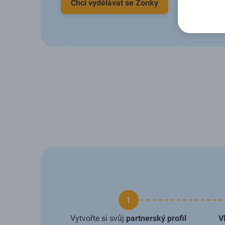
Chci vydělávat se Zonky
1
Vytvořte si svůj
partnerský profil
V