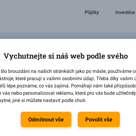
Půjčky
Investice
Vychutnejte si náš web podle svého
g? Díky Zonky vám mohou
šlo brouzdání na našich stránkách jako po másle, používáme c
ástroje, které pracují s vašimi osobními údaji. Třeba díky vašim
ářů lépe poznáme, co vás zajímá. Pomáhají nám také přizpůsob
 měnit finanční trh
 vás nebo personalizovat reklamu, která pro vás bude užitečnějš
umístit jeden z mnoha našich
ytné, jiné si můžete nastavit podle chuti.
oplátku za každé doporučení
Odmítnout vše
Povolit vše