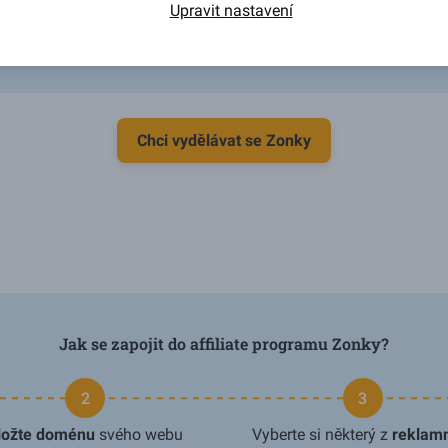
Upravit nastavení
Chci vydělávat se Zonky
Jak se zapojit do affiliate programu Zonky?
2
3
ložte doménu
svého webu
Vyberte si některý z
reklam