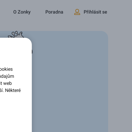
O Zonky
Poradna
Přihlásit se
ookies
 údajům
it web
í. Některé