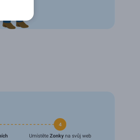
4
ních
Umístěte
Zonky
na svůj web