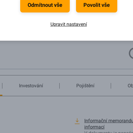
Odmítnout vše
Povolit vše
Upravit nastavení
Přehled dokumentů
Investování
Pojištění
Ob
Informační memorandum
informací