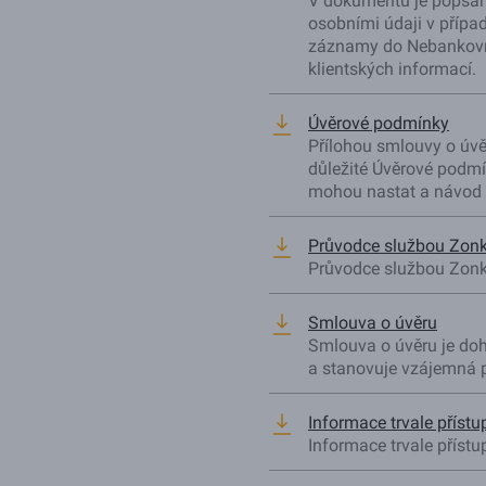
V dokumentu je popsán
osobními údaji v přípa
záznamy do Nebankovní
klientských informací.
Úvěrové podmínky
Přílohou smlouvy o úvěr
důležité Úvěrové podmín
mohou nastat a návod n
Průvodce službou Zonky
Průvodce službou Zonky
Smlouva o úvěru
Smlouva o úvěru je do
a stanovuje vzájemná p
Informace trvale přístu
Informace trvale přístu