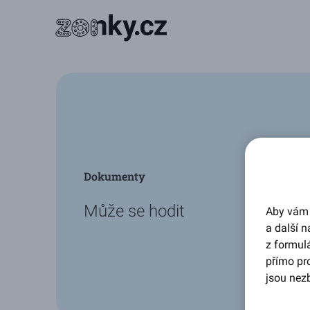
Dokumenty
Může se hodit
Aby vám 
a další n
z formul
přímo pro
jsou nezb