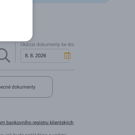
Ukázat dokumenty ke dni
ecné dokumenty
 bankovního registru klientských