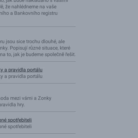
o, jak bude nakládáno s vašimi
dě, že nahlédneme na vaše
ho a Bankovního registru
u jsou sice trochu dlouhé, ale
ky. Popisují různé situace, které
a to, jak je budeme společně řešit.
 a pravidla portálu
 a pravidla portálu
hoda mezi vámi a Zonky
ravidla hry.
pné spotřebiteli
pné spotřebiteli