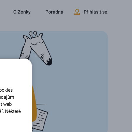
O Zonky
Poradna
Přihlásit se
ookies
 údajům
it web
í. Některé