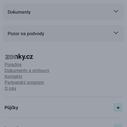
Dokumenty
Pozor na podvody
Poradna
Dokumenty a smlouvy
Kontakty
Partnerský program
O nás
Půjčky
Spočítat si půjčku
Pojištění