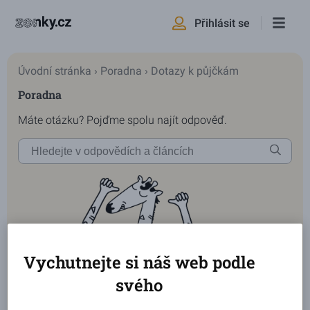
Přihlásit se
Úvodní stránka
›
Poradna
›
Dotazy k půjčkám
Poradna
Máte otázku? Pojďme spolu najít odpověď.
Vychutnejte si náš web podle
svého