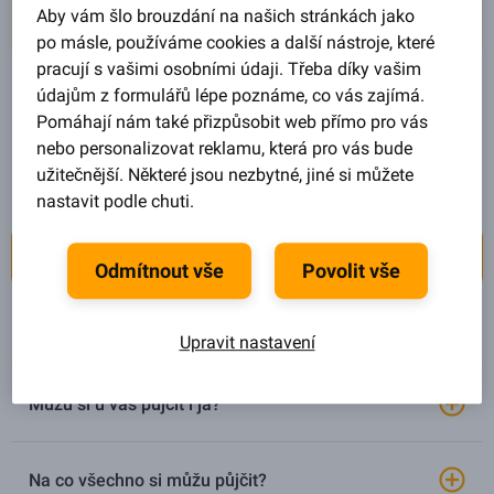
Aby vám šlo brouzdání na našich stránkách jako
po másle, používáme cookies a další nástroje, které
pracují s vašimi osobními údaji. Třeba díky vašim
údajům z formulářů lépe poznáme, co vás zajímá.
Pomáhají nám také přizpůsobit web přímo pro vás
Půjčky
Investování
nebo personalizovat reklamu, která pro vás bude
užitečnější. Některé jsou nezbytné, jiné si můžete
nastavit podle chuti.
Jak funguje půjčka od Zonky?
Odmítnout vše
Povolit vše
Jak funguje půjčka od Zonky?
Upravit nastavení
Můžu si u vás půjčit i já?
Na co všechno si můžu půjčit?