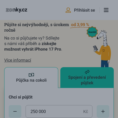
Přihlásit se
Půjčte si nejvýhodněji, s úrokem
od 3,99 %
ročně
Na co si půjčujete vy? Sdílejte
s námi váš příběh a
získejte
možnost vyhrát iPhone 17 Pro
.
Více informací
Spojení a převedení
Půjčka na cokoli
půjček
Chci si půjčit
Aktuální hodnota:
250000
Kč