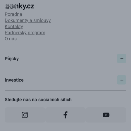
Poradna
Dokumenty a smlouvy
Kontakty
Partnerský program
O nás
Půjčky
Spočítat si půjčku
Pojištění
Investice
Ceník
Začít investovat
Jak to funguje
Sledujte nás na sociálních sítích