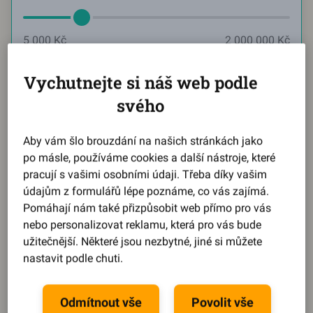
5 000 Kč
2 000 000 Kč
Měsíčně chci splácet
Vychutnejte si náš web podle
Aktuální hodnota:
2584
svého
Kč
Aby vám šlo brouzdání na našich stránkách jako
po másle, používáme cookies a další nástroje, které
2 584 Kč
21 739 Kč
pracují s vašimi osobními údaji. Třeba díky vašim
údajům z formulářů lépe poznáme, co vás zajímá.
Reprezentativní příklad
Pomáhají nám také přizpůsobit web přímo pro vás
nebo personalizovat reklamu, která pro vás bude
Během pár kroků se dozvíte,
jaký můžete získat úrok
.
užitečnější. Některé jsou nezbytné, jiné si můžete
Splátku, dobu splácení i výši půjčky
si pak upravíte
nastavit podle chuti.
na míru podle svého.
Spočítat půjčku
Odmítnout vše
Povolit vše