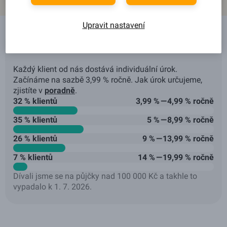
Upravit nastavení
Jaké úroky u nás klienti dostávají?
Každý klient od nás dostává individuální úrok.
Začínáme na sazbě 3,99 % ročně. Jak úrok určujeme,
zjistíte v
poradně
.
32 % klientů
3,99 % — 4,99 % ročně
35 % klientů
5 % — 8,99 % ročně
26 % klientů
9 % — 13,99 % ročně
7 % klientů
14 % — 19,99 % ročně
Dívali jsme se na půjčky nad 100 000 Kč a takhle to
vypadalo k 1. 7. 2026.