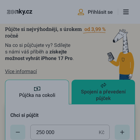
Přihlásit se
Půjčte si nejvýhodněji, s úrokem
od 3,99 %
ročně
Na co si půjčujete vy? Sdílejte
s námi váš příběh a
získejte
možnost vyhrát iPhone 17 Pro
.
Více informací
Spojení a převedení
Půjčka na cokoli
půjček
Chci si půjčit
Aktuální hodnota:
250000
Kč