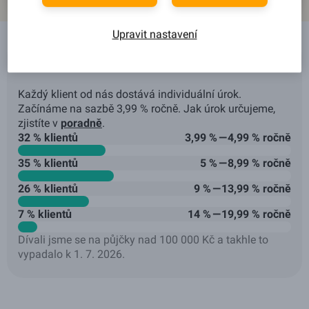
Upravit nastavení
Jaké úroky u nás klienti dostávají?
Každý klient od nás dostává individuální úrok.
Začínáme na sazbě 3,99 % ročně. Jak úrok určujeme,
zjistíte v
poradně
.
32 % klientů
3,99 % — 4,99 % ročně
35 % klientů
5 % — 8,99 % ročně
26 % klientů
9 % — 13,99 % ročně
7 % klientů
14 % — 19,99 % ročně
Dívali jsme se na půjčky nad 100 000 Kč a takhle to
vypadalo k 1. 7. 2026.