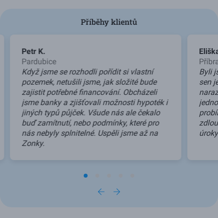
Příběhy klientů
Použijte šipky vlevo a vpravo pro navigaci, Home a End pro př
Petr K.
Elišk
Pardubice
Příb
Když jsme se rozhodli pořídit si vlastní
Byli 
pozemek, netušili jsme, jak složité bude
sen j
zajistit potřebné financování. Obcházeli
naraz
jsme banky a zjišťovali možnosti hypoték i
jedno
jiných typů půjček. Všude nás ale čekalo
probí
buď zamítnutí, nebo podmínky, které pro
zdlou
nás nebyly splnitelné. Uspěli jsme až na
úroky
Zonky.