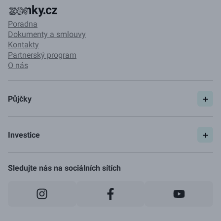
Poradna
Dokumenty a smlouvy
Kontakty
Partnerský program
O nás
Půjčky
Spočítat si půjčku
Pojištění
Investice
Ceník
Začít investovat
Jak to funguje
Sledujte nás na sociálních sítích