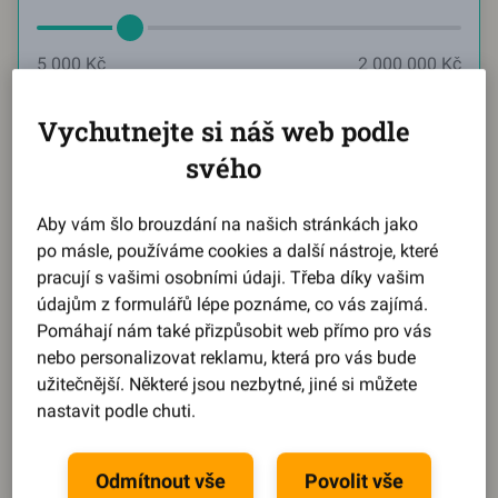
5 000 Kč
2 000 000 Kč
Měsíčně chci splácet
Vychutnejte si náš web podle
Aktuální hodnota:
2585
svého
Kč
Aby vám šlo brouzdání na našich stránkách jako
po másle, používáme cookies a další nástroje, které
2 585 Kč
21 744 Kč
pracují s vašimi osobními údaji. Třeba díky vašim
údajům z formulářů lépe poznáme, co vás zajímá.
Reprezentativní příklad
Pomáhají nám také přizpůsobit web přímo pro vás
nebo personalizovat reklamu, která pro vás bude
Během pár kroků se dozvíte,
jaký můžete získat úrok
.
užitečnější. Některé jsou nezbytné, jiné si můžete
Splátku, dobu splácení i výši půjčky
si pak upravíte
nastavit podle chuti.
na míru podle svého.
Spočítat půjčku
Odmítnout vše
Povolit vše