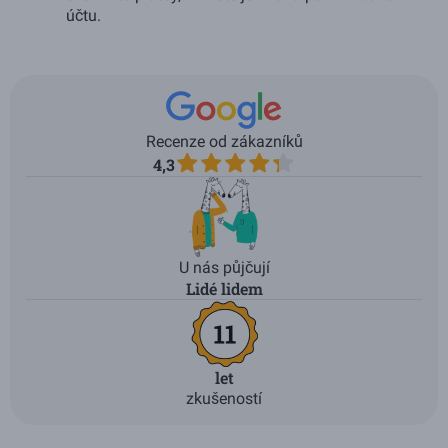
účtu.
Recenze od zákazníků
4,3
U nás půjčují
Lidé lidem
let
zkušeností