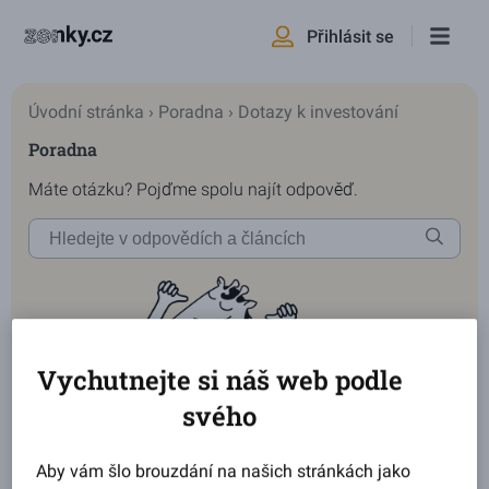
Přihlásit se
Úvodní stránka
›
Poradna
›
Dotazy k investování
Poradna
Máte otázku? Pojďme spolu najít odpověď.
Vychutnejte si náš web podle
svého
Aby vám šlo brouzdání na našich stránkách jako