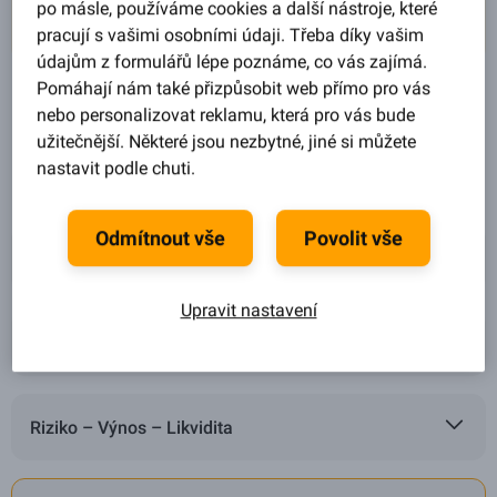
po másle, používáme cookies a další nástroje, které
pracují s vašimi osobními údaji. Třeba díky vašim
údajům z formulářů lépe poznáme, co vás zajímá.
Pomáhají nám také přizpůsobit web přímo pro vás
nebo personalizovat reklamu, která pro vás bude
užitečnější. Některé jsou nezbytné, jiné si můžete
Půjčky
Investování
nastavit podle chuti.
Odmítnout vše
Povolit vše
Jak funguje Zonky Rentiér?
Upravit nastavení
Jak se stát Zonky Rentiérem?
Riziko – Výnos – Likvidita