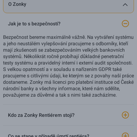
O Zonky
Jak je to s bezpečností?
Bezpečnost bereme maximálně vážně. Na vytváření systému
a jeho neustálém vylepšování pracujeme s odborníky, kteří
mají zkušenosti se zabezpečováním velkých bankovních
systémů. Několikrát ročně probíhají důkladné penetrační
testy systému a pravidelný interní i externí audit společnosti.
S velkou opatrností a v souladu s nařízením GDPR také
pracujeme s citlivými údaji, ke kterým se z povahy naší práce
dostaneme. Zonky má licenci pro platební instituce od České
národní banky a všechny informace, které nám sdělíte,
považujeme za důvěrné a tak s nimi také zacházíme.
Kdo za Zonky Rentiérem stojí?
Co se stane v případě úmrtí rentiéra?