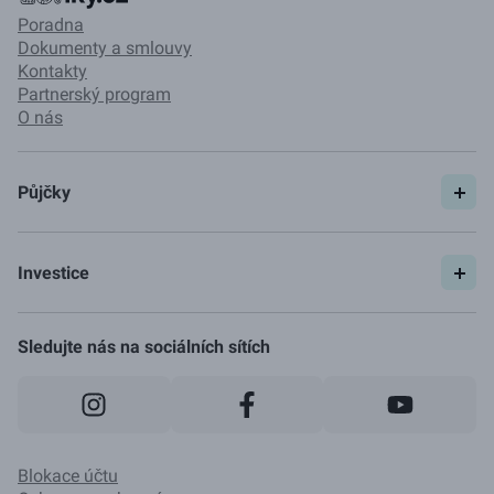
Poradna
Dokumenty a smlouvy
Kontakty
Partnerský program
O nás
Půjčky
Spočítat si půjčku
Pojištění
Investice
Ceník
Začít investovat
Jak to funguje
Sledujte nás na sociálních sítích
Blokace účtu