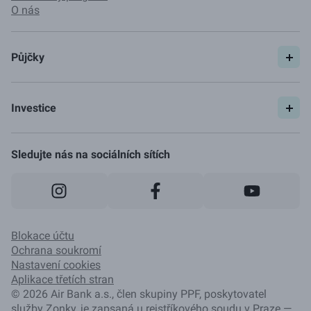
O nás
Půjčky
Spočítat si půjčku
Pojištění
Investice
Ceník
Začít investovat
Jak to funguje
Sledujte nás na sociálních sítích
Blokace účtu
Ochrana soukromí
Nastavení cookies
Aplikace třetích stran
©
2026
Air Bank a.s., člen skupiny PPF, poskytovatel
služby Zonky, je zapsaná u rejstříkového soudu v Praze —