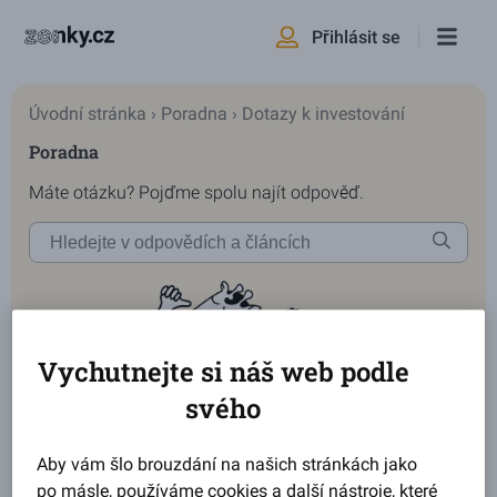
Přihlásit se
Úvodní stránka
›
Poradna
›
Dotazy k investování
Poradna
Máte otázku? Pojďme spolu najít odpověď.
Vychutnejte si náš web podle
svého
Aby vám šlo brouzdání na našich stránkách jako
po másle, používáme cookies a další nástroje, které