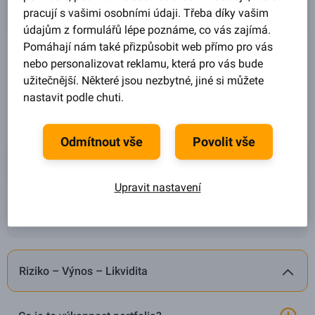
pracují s vašimi osobními údaji. Třeba díky vašim
údajům z formulářů lépe poznáme, co vás zajímá.
Pomáhají nám také přizpůsobit web přímo pro vás
nebo personalizovat reklamu, která pro vás bude
užitečnější. Některé jsou nezbytné, jiné si můžete
Půjčky
Investování
nastavit podle chuti.
Odmítnout vše
Povolit vše
Jak funguje Zonky Rentiér?
Upravit nastavení
Jak se stát Zonky Rentiérem?
Riziko – Výnos – Likvidita