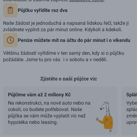
Půjčku vyřídíte raz dva
Naše žádost je jednoduchá a napsaná lidskou řečí, takže ji
zvládnete vyplnit za pár minut online. Kdykoli a kdekoli.
Peníze můžete mít na účtu do pár minut i o víkendu
Většinu žádostí vyřídíme v ten samý den, kdy si o půjčku
požádáte. Jsme tu pro vás i v sobotu a v neděli.
Zjistěte o naší půjčce víc
Použijte šipky vlevo a vpravo pro navigaci, Home a End pro p
Půjčíme vám až 2 miliony Kč
Splá
Na rekonstrukci, na nové auto nebo na
Vyber
cokoli, co budete potřebovat. Naše
splá
půjčka se vám může vyplatit víc než
změn
hypotéka nebo leasing.
uprav