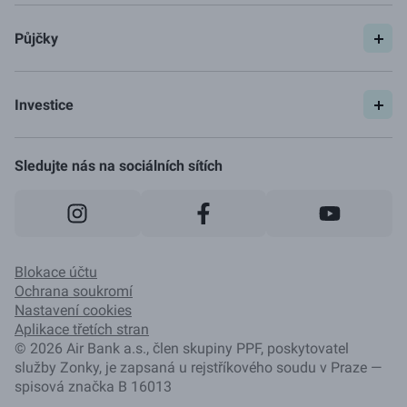
Půjčky
Spočítat si půjčku
Pojištění
Investice
Ceník
Začít investovat
Jak to funguje
Sledujte nás na sociálních sítích
Blokace účtu
Ochrana soukromí
Nastavení cookies
Aplikace třetích stran
©
2026
Air Bank a.s., člen skupiny PPF, poskytovatel
služby Zonky, je zapsaná u rejstříkového soudu v Praze —
spisová značka B 16013