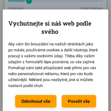
5 000 Kč
2 000 000 Kč
Měsíčně chci splácet
Vychutnejte si náš web podle
svého
Aktuální hodnota:
2584
Kč
Aby vám šlo brouzdání na našich stránkách jako
po másle, používáme cookies a další nástroje, které
2 584 Kč
21 739 Kč
pracují s vašimi osobními údaji. Třeba díky vašim
údajům z formulářů lépe poznáme, co vás zajímá.
Reprezentativní příklad
Pomáhají nám také přizpůsobit web přímo pro vás
nebo personalizovat reklamu, která pro vás bude
Během pár kroků se dozvíte,
jaký můžete získat úrok
.
užitečnější. Některé jsou nezbytné, jiné si můžete
Splátku, dobu splácení i výši půjčky
si pak upravíte
nastavit podle chuti.
na míru podle svého.
Spočítat půjčku
Odmítnout vše
Povolit vše