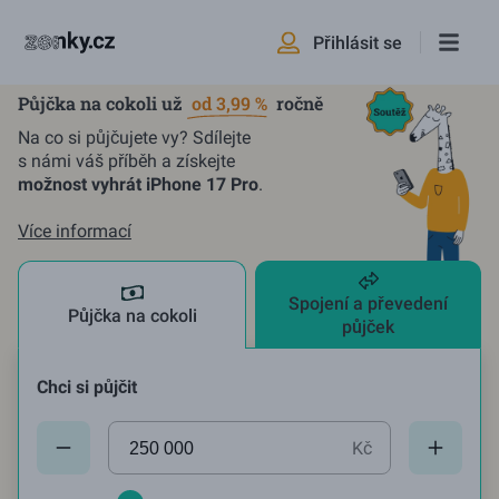
Přihlásit se
Půjčka na cokoli už
od 3,99 %
ročně
Na co si půjčujete vy? Sdílejte
s námi váš příběh a získejte
možnost vyhrát iPhone 17 Pro
.
Více informací
Spojení a převedení
Půjčka na cokoli
půjček
Chci si půjčit
Aktuální hodnota:
250000
Kč