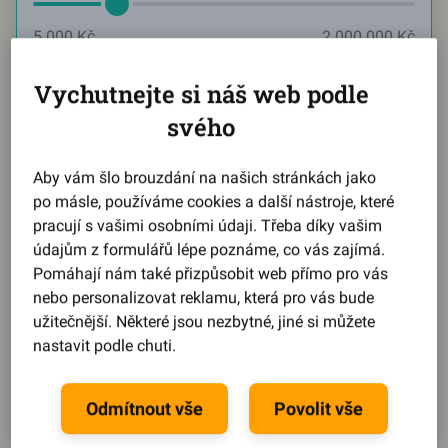
5 000 Kč
2 000 000 Kč
Měsíčně chci splácet
Vychutnejte si náš web podle
svého
Aktuální hodnota:
2585
Kč
Aby vám šlo brouzdání na našich stránkách jako
po másle, používáme cookies a další nástroje, které
2 585 Kč
21 744 Kč
pracují s vašimi osobními údaji. Třeba díky vašim
údajům z formulářů lépe poznáme, co vás zajímá.
Reprezentativní příklad
Pomáhají nám také přizpůsobit web přímo pro vás
nebo personalizovat reklamu, která pro vás bude
Během pár kroků se dozvíte,
jaký můžete získat úrok
.
užitečnější. Některé jsou nezbytné, jiné si můžete
Splátku, dobu splácení i výši půjčky
si pak upravíte
nastavit podle chuti.
na míru podle svého.
Spočítat půjčku
Odmítnout vše
Povolit vše