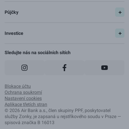
Půjčky
Spočítat si půjčku
Pojištění
Investice
Ceník
Začít investovat
Jak to funguje
Sledujte nás na sociálních sítích
Blokace účtu
Ochrana soukromí
Nastavení cookies
Aplikace třetích stran
©
2026
Air Bank a.s., člen skupiny PPF, poskytovatel
služby Zonky, je zapsaná u rejstříkového soudu v Praze —
spisová značka B 16013