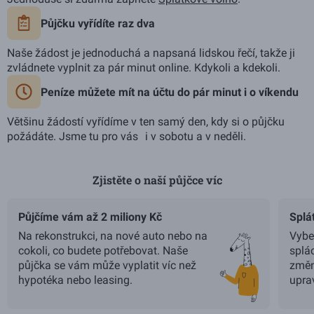
Půjčku vyřídíte raz dva
Naše žádost je jednoduchá a napsaná lidskou řečí, takže ji
zvládnete vyplnit za pár minut online. Kdykoli a kdekoli.
Peníze můžete mít na účtu do pár minut i o víkendu
Většinu žádostí vyřídíme v ten samý den, kdy si o půjčku
požádáte. Jsme tu pro vás i v sobotu a v neděli.
Zjistěte o naší půjčce víc
Použijte šipky vlevo a vpravo pro navigaci, Home a End pro p
Půjčíme vám až 2 miliony Kč
Splá
Na rekonstrukci, na nové auto nebo na
Vyber
cokoli, co budete potřebovat. Naše
splá
půjčka se vám může vyplatit víc než
změn
hypotéka nebo leasing.
uprav