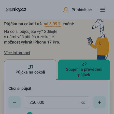
Přihlásit se
Půjčka na cokoli už
od 3,99 %
ročně
Na co si půjčujete vy? Sdílejte
s námi váš příběh a získejte
možnost vyhrát iPhone 17 Pro
.
Více informací
Spojení a převedení
Půjčka na cokoli
půjček
Chci si půjčit
Aktuální hodnota:
250000
Kč