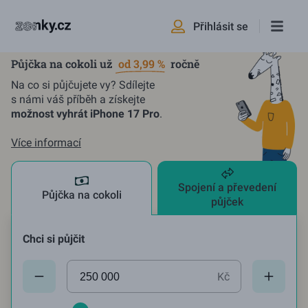
Přihlásit se
Půjčka na cokoli už
od 3,99 %
ročně
Na co si půjčujete vy? Sdílejte
s námi váš příběh a získejte
možnost vyhrát iPhone 17 Pro
.
Více informací
Spojení a převedení
Půjčka na cokoli
půjček
Chci si půjčit
Aktuální hodnota:
250000
Kč