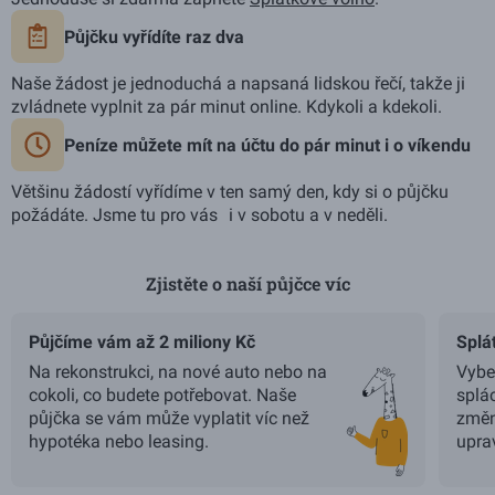
Půjčku vyřídíte raz dva
Naše žádost je jednoduchá a napsaná lidskou řečí, takže ji
zvládnete vyplnit za pár minut online. Kdykoli a kdekoli.
Peníze můžete mít na účtu do pár minut i o víkendu
Většinu žádostí vyřídíme v ten samý den, kdy si o půjčku
požádáte. Jsme tu pro vás i v sobotu a v neděli.
Zjistěte o naší půjčce víc
Použijte šipky vlevo a vpravo pro navigaci, Home a End pro p
Půjčíme vám až 2 miliony Kč
Splá
Na rekonstrukci, na nové auto nebo na
Vyber
cokoli, co budete potřebovat. Naše
splá
půjčka se vám může vyplatit víc než
změn
hypotéka nebo leasing.
uprav