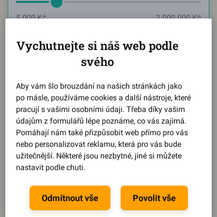
5 000 Kč
2 000 000 Kč
Měsíčně chci splácet
Vychutnejte si náš web podle
svého
Aktuální hodnota:
2584
Kč
Aby vám šlo brouzdání na našich stránkách jako
po másle, používáme cookies a další nástroje, které
2 584 Kč
21 742 Kč
pracují s vašimi osobními údaji. Třeba díky vašim
údajům z formulářů lépe poznáme, co vás zajímá.
Reprezentativní příklad
Pomáhají nám také přizpůsobit web přímo pro vás
nebo personalizovat reklamu, která pro vás bude
Během pár kroků se dozvíte,
jaký můžete získat úrok
.
užitečnější. Některé jsou nezbytné, jiné si můžete
Splátku, dobu splácení i výši půjčky
si pak upravíte
nastavit podle chuti.
na míru podle svého.
Spočítat půjčku
Odmítnout vše
Povolit vše