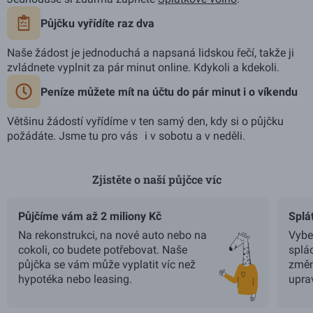
Půjčku vyřídíte raz dva
Naše žádost je jednoduchá a napsaná lidskou řečí, takže ji
zvládnete vyplnit za pár minut online. Kdykoli a kdekoli.
Peníze můžete mít na účtu do pár minut i o víkendu
Většinu žádostí vyřídíme v ten samý den, kdy si o půjčku
požádáte. Jsme tu pro vás i v sobotu a v neděli.
Zjistěte o naší půjčce víc
Použijte šipky vlevo a vpravo pro navigaci, Home a End pro p
Půjčíme vám až 2 miliony Kč
Splá
Na rekonstrukci, na nové auto nebo na
Vyber
cokoli, co budete potřebovat. Naše
splá
půjčka se vám může vyplatit víc než
změn
hypotéka nebo leasing.
uprav