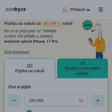
Přihlásit se
Půjčka na cokoli už
od 3,99 %
ročně
Na co si půjčujete vy? Sdílejte
s námi váš příběh a získejte
možnost vyhrát iPhone 17 Pro
.
Více informací
Spojení a převedení
Půjčka na cokoli
půjček
Chci si půjčit
Aktuální hodnota:
250000
Kč