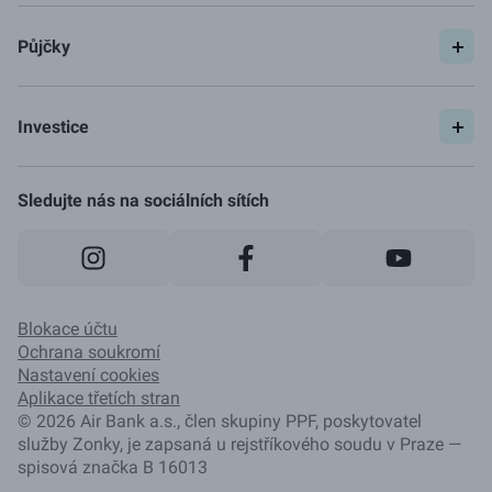
Půjčky
Spočítat si půjčku
Pojištění
Investice
Ceník
Začít investovat
Jak to funguje
Sledujte nás na sociálních sítích
Blokace účtu
Ochrana soukromí
Nastavení cookies
Aplikace třetích stran
©
2026
Air Bank a.s., člen skupiny PPF, poskytovatel
služby Zonky, je zapsaná u rejstříkového soudu v Praze —
spisová značka B 16013