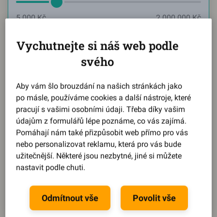
5 000 Kč
2 000 000 Kč
Měsíčně chci splácet
Vychutnejte si náš web podle
svého
Aktuální hodnota:
2584
Kč
Aby vám šlo brouzdání na našich stránkách jako
po másle, používáme cookies a další nástroje, které
2 584 Kč
21 737 Kč
pracují s vašimi osobními údaji. Třeba díky vašim
údajům z formulářů lépe poznáme, co vás zajímá.
Reprezentativní příklad
Pomáhají nám také přizpůsobit web přímo pro vás
nebo personalizovat reklamu, která pro vás bude
Během pár kroků se dozvíte,
jaký můžete získat úrok
.
užitečnější. Některé jsou nezbytné, jiné si můžete
Splátku, dobu splácení i výši půjčky
si pak upravíte
nastavit podle chuti.
na míru podle svého.
Spočítat půjčku
Odmítnout vše
Povolit vše