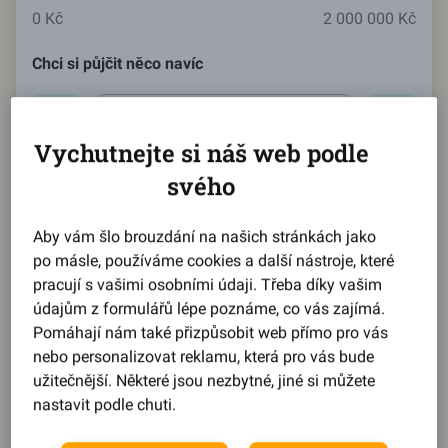
0 Kč
2 000 000 Kč
Chci si půjčit něco navíc
Aktuální hodnota:
250000
Kč
Vychutnejte si náš web podle
svého
0 Kč
2 000 000 Kč
Aby vám šlo brouzdání na našich stránkách jako
Nově chci splácet
po másle, používáme cookies a další nástroje, které
pracují s vašimi osobními údaji. Třeba díky vašim
Aktuální hodnota:
5169
Kč
údajům z formulářů lépe poznáme, co vás zajímá.
Pomáhají nám také přizpůsobit web přímo pro vás
nebo personalizovat reklamu, která pro vás bude
užitečnější. Některé jsou nezbytné, jiné si můžete
5 169 Kč
43 487 Kč
nastavit podle chuti.
Reprezentativní příklad