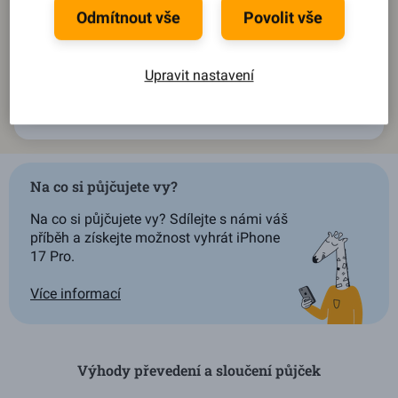
Odmítnout vše
Povolit vše
Během pár kroků se dozvíte,
jaký můžete získat úrok
.
Splátku, dobu splácení i výši půjčky
si pak upravíte na
míru podle svého.
Upravit nastavení
Spočítat půjčku
Na co si půjčujete vy?
Na co si půjčujete vy? Sdílejte s námi váš
příběh a získejte možnost vyhrát iPhone
17 Pro.
Více informací
Výhody převedení a sloučení půjček