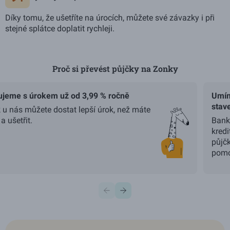
Díky tomu, že ušetříte na úrocích, můžete své závazky i při
stejné splátce doplatit rychleji.
Proč si převést půjčky na Zonky
Použijte šipky vlevo a vpravo pro navigaci, Home a End pro p
ujeme s úrokem už od 3,99 % ročně
Umím
stav
k u nás můžete dostat lepší úrok, než máte
 a ušetřit.
Banko
kredi
půjč
pomo