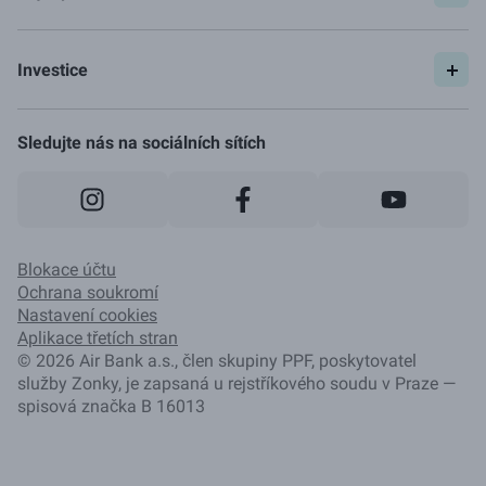
Spočítat si půjčku
Pojištění
Investice
Ceník
Začít investovat
Jak to funguje
Sledujte nás na sociálních sítích
Blokace účtu
Ochrana soukromí
Nastavení cookies
Aplikace třetích stran
©
2026
Air Bank a.s., člen skupiny PPF, poskytovatel
služby Zonky, je zapsaná u rejstříkového soudu v Praze —
spisová značka B 16013
Převést
250 000
Kč
Navýšit o
250 000
Kč
Spočítat půjčku