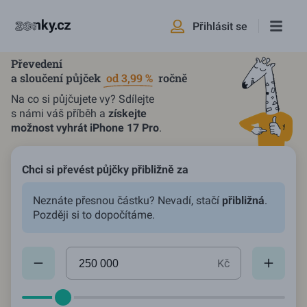
Přihlásit se
Převedení
a sloučení půjček
od 3,99 %
ročně
Na co si půjčujete vy? Sdílejte
s námi váš příběh a
získejte
možnost vyhrát iPhone 17 Pro
.
Chci si převést půjčky přibližně za
Neznáte přesnou částku? Nevadí, stačí
přibližná
.
Později si to dopočítáme.
Aktuální hodnota:
250000
Kč