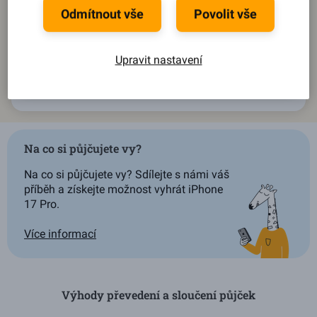
Odmítnout vše
Povolit vše
Během pár kroků se dozvíte,
jaký můžete získat úrok
.
Splátku, dobu splácení i výši půjčky
si pak upravíte na
míru podle svého.
Upravit nastavení
Spočítat půjčku
Na co si půjčujete vy?
Na co si půjčujete vy? Sdílejte s námi váš
příběh a získejte možnost vyhrát iPhone
17 Pro.
Více informací
Výhody převedení a sloučení půjček