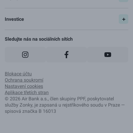
Spočítat si půjčku
Pojištění
Investice
Ceník
Začít investovat
Jak to funguje
Sledujte nás na sociálních sítích
Blokace účtu
Ochrana soukromí
Nastavení cookies
Aplikace třetích stran
©
2026
Air Bank a.s., člen skupiny PPF, poskytovatel
služby Zonky, je zapsaná u rejstříkového soudu v Praze —
spisová značka B 16013
Převést
250 000
Kč
Navýšit o
250 000
Kč
Spočítat půjčku