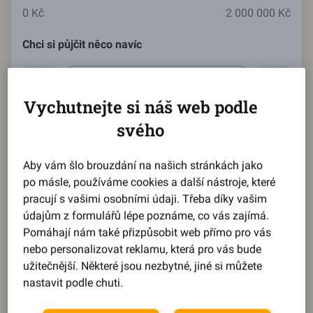
0 Kč
2 000 000 Kč
Chci si půjčit něco navíc
Aktuální hodnota:
250000
Kč
Vychutnejte si náš web podle
svého
0 Kč
2 000 000 Kč
Aby vám šlo brouzdání na našich stránkách jako
Nově chci splácet
po másle, používáme cookies a další nástroje, které
pracují s vašimi osobními údaji. Třeba díky vašim
Aktuální hodnota:
5168
Kč
údajům z formulářů lépe poznáme, co vás zajímá.
Pomáhají nám také přizpůsobit web přímo pro vás
nebo personalizovat reklamu, která pro vás bude
užitečnější. Některé jsou nezbytné, jiné si můžete
5 168 Kč
43 483 Kč
nastavit podle chuti.
Reprezentativní příklad