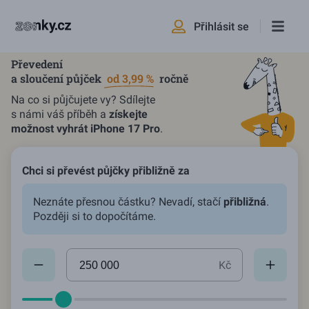
Přihlásit se
Převedení
a sloučení půjček
od 3,99 %
ročně
Na co si půjčujete vy? Sdílejte
s námi váš příběh a
získejte
možnost vyhrát iPhone 17 Pro
.
Chci si převést půjčky přibližně za
Neznáte přesnou částku? Nevadí, stačí
přibližná
.
Později si to dopočítáme.
Aktuální hodnota:
250000
Kč