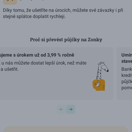
Díky tomu, že ušetříte na úrocích, můžete své závazky i při
stejné splátce doplatit rychleji.
Proč si převést půjčky na Zonky
Použijte šipky vlevo a vpravo pro navigaci, Home a End pro p
ujeme s úrokem už od 3,99 % ročně
Umím
stav
k u nás můžete dostat lepší úrok, než máte
 a ušetřit.
Banko
kredi
půjč
pomo